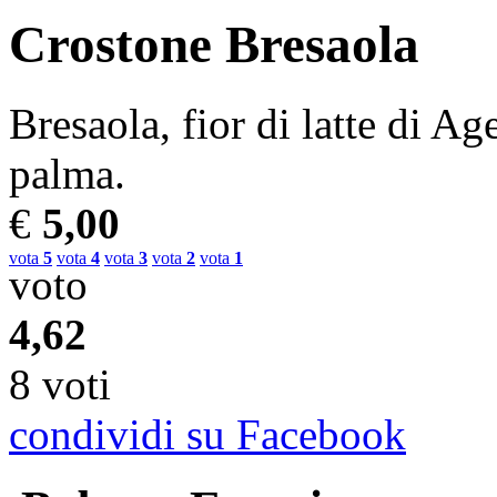
Crostone Bresaola
Bresaola, fior di latte di Age
palma.
€
5,00
vota
5
vota
4
vota
3
vota
2
vota
1
voto
4,62
8 voti
condividi su Facebook