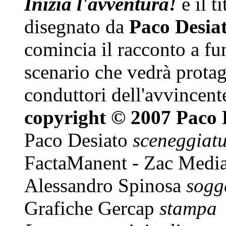
Inizia l'avventura!
è il t
disegnato da
Paco Desia
comincia il racconto a fum
scenario che vedrà protago
conduttori dell'avvincente
copyright © 2007 Paco 
Paco Desiato
sceneggiatu
FactaManent - Zac Medi
Alessandro Spinosa
sogg
Grafiche Gercap
stampa