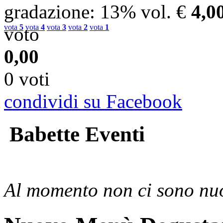
gradazione
: 13% vol.
€
4,0
vota
5
vota
4
vota
3
vota
2
vota
1
voto
0,00
0 voti
condividi su Facebook
Babette Eventi
Al momento non ci sono nuo