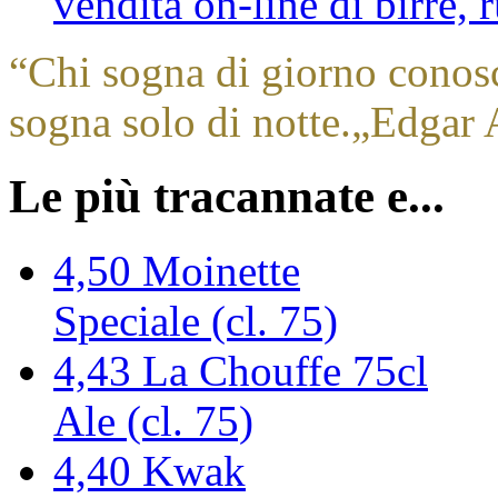
vendita on-line di birre,
“
Chi sogna di giorno conos
sogna solo di notte.
„
Edgar 
Le più tracannate e...
4,50
Moinette
Speciale (cl. 75)
4,43
La Chouffe 75cl
Ale (cl. 75)
4,40
Kwak