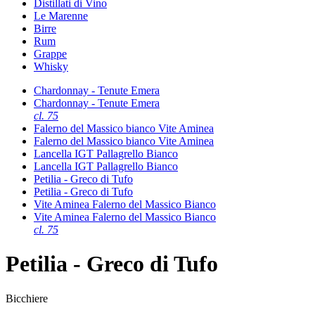
Distillati di Vino
Le Marenne
Birre
Rum
Grappe
Whisky
Chardonnay - Tenute Emera
Chardonnay - Tenute Emera
cl. 75
Falerno del Massico bianco Vite Aminea
Falerno del Massico bianco Vite Aminea
Lancella IGT Pallagrello Bianco
Lancella IGT Pallagrello Bianco
Petilia - Greco di Tufo
Petilia - Greco di Tufo
Vite Aminea Falerno del Massico Bianco
Vite Aminea Falerno del Massico Bianco
cl. 75
Petilia - Greco di Tufo
Bicchiere