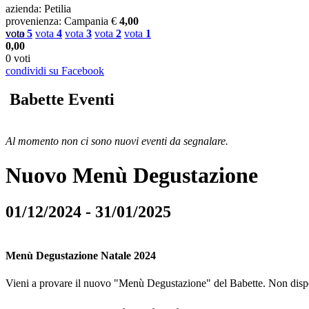
azienda
: Petilia
provenienza
: Campania
€
4,00
vota
voto
5
vota
4
vota
3
vota
2
vota
1
0,00
0 voti
condividi su Facebook
Babette Eventi
Al momento non ci sono nuovi eventi da segnalare.
Nuovo Menù Degustazione
01/12/2024 - 31/01/2025
Menù Degustazione Natale 2024
Vieni a provare il nuovo "Menù Degustazione" del Babette. Non dispon