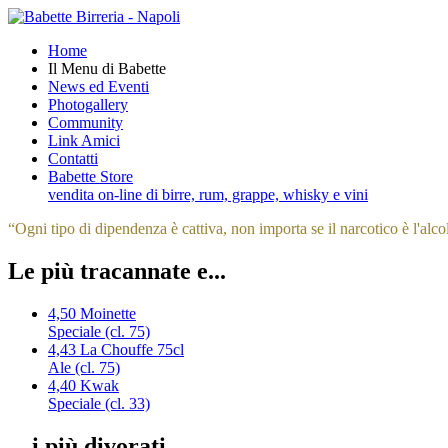
Home
Il Menu di Babette
News ed Eventi
Photogallery
Community
Link Amici
Contatti
Babette Store
vendita on-line di birre, rum, grappe, whisky e vini
“
Ogni tipo di dipendenza è cattiva, non importa se il narcotico è l'alco
Le più tracannate e...
4,50
Moinette
Speciale (cl. 75)
4,43
La Chouffe 75cl
Ale (cl. 75)
4,40
Kwak
Speciale (cl. 33)
... i più divorati