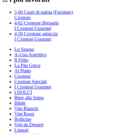
5,00
Cuori di palma (Farciture)
Crostoni
4,62
Crostone Bresaola
I Crostoni Gourmet
4,50
Crostone salsiccia
I Crostoni Gourmet
Lo Spasso
A-Uso-Aperitivo
Il Fritto
La Pita Greca
Al Piatto
Crostoni
Crostoni Speciali
I Crostoni Gourmet
I DOLCI
Birre alla Spina
Bibite
Vini Bianchi
Vini Rossi
Bollicine
Vini da Dessert
Liquori