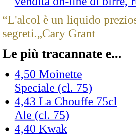
vendita on-line di birre,
“
L'alcol è un liquido prezio
segreti.
„
Cary Grant
Le più tracannate e...
4,50
Moinette
Speciale (cl. 75)
4,43
La Chouffe 75cl
Ale (cl. 75)
4,40
Kwak