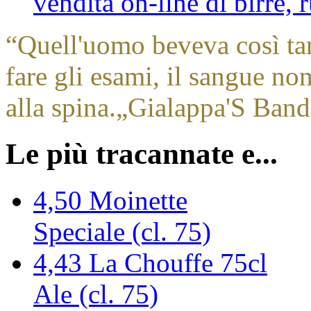
vendita on-line di birre,
“
Quell'uomo beveva così ta
fare gli esami, il sangue no
alla spina.
„
Gialappa'S Band
Le più tracannate e...
4,50
Moinette
Speciale (cl. 75)
4,43
La Chouffe 75cl
Ale (cl. 75)