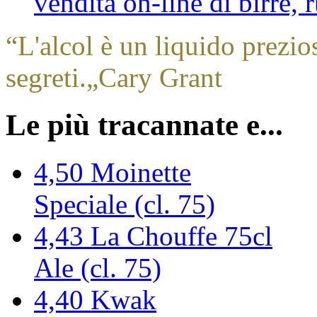
vendita on-line di birre,
“
L'alcol è un liquido prezio
segreti.
„
Cary Grant
Le più tracannate e...
4,50
Moinette
Speciale (cl. 75)
4,43
La Chouffe 75cl
Ale (cl. 75)
4,40
Kwak