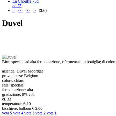
La Chouffe 75cl
cl. 75
<
<<
>>
>
(
3
/6)
Duvel
Birra speciale ad alta fermentazione, rifermentata in bottiglia; di col
azienda
: Duvel Moortgat
provenienza
: Belgium
colore
: chiaro
stile
: speciale
fermentazione
: alta
gradazione
: 8% vol.
cl.
33
temperatura
: 6-10
bicchiere
: balloon
€
5,00
vota
5
vota
4
vota
3
vota
2
vota
1