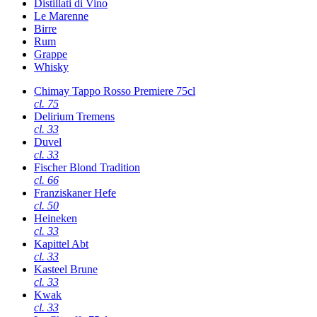
Distillati di Vino
Le Marenne
Birre
Rum
Grappe
Whisky
Chimay Tappo Rosso Premiere 75cl
cl. 75
Delirium Tremens
cl. 33
Duvel
cl. 33
Fischer Blond Tradition
cl. 66
Franziskaner Hefe
cl. 50
Heineken
cl. 33
Kapittel Abt
cl. 33
Kasteel Brune
cl. 33
Kwak
cl. 33