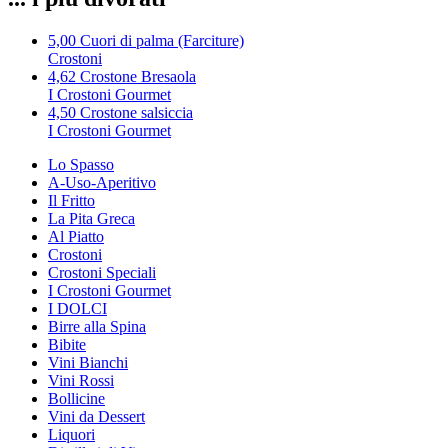
5,00
Cuori di palma (Farciture)
Crostoni
4,62
Crostone Bresaola
I Crostoni Gourmet
4,50
Crostone salsiccia
I Crostoni Gourmet
Lo Spasso
A-Uso-Aperitivo
Il Fritto
La Pita Greca
Al Piatto
Crostoni
Crostoni Speciali
I Crostoni Gourmet
I DOLCI
Birre alla Spina
Bibite
Vini Bianchi
Vini Rossi
Bollicine
Vini da Dessert
Liquori