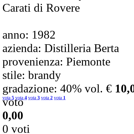
Carati di Rovere
anno
: 1982
azienda
: Distilleria Berta
provenienza
: Piemonte
stile
: brandy
gradazione
: 40% vol.
€
10,
vota
5
vota
4
vota
3
vota
2
vota
1
voto
0,00
0 voti