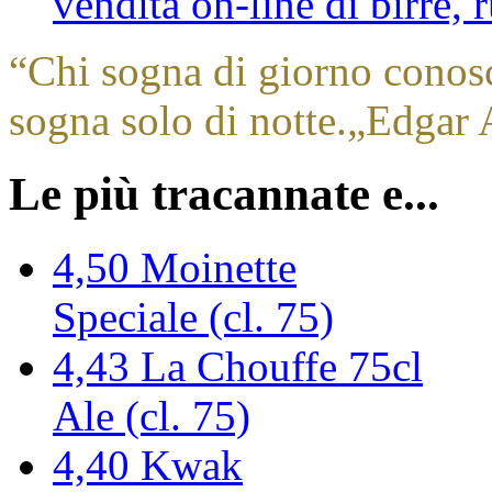
vendita on-line di birre,
“
Chi sogna di giorno conos
sogna solo di notte.
„
Edgar 
Le più tracannate e...
4,50
Moinette
Speciale (cl. 75)
4,43
La Chouffe 75cl
Ale (cl. 75)
4,40
Kwak