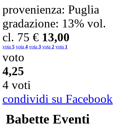
provenienza
: Puglia
gradazione
: 13% vol.
cl.
75
€
13,00
vota
5
vota
4
vota
3
vota
2
vota
1
voto
4,25
4 voti
condividi su Facebook
Babette Eventi