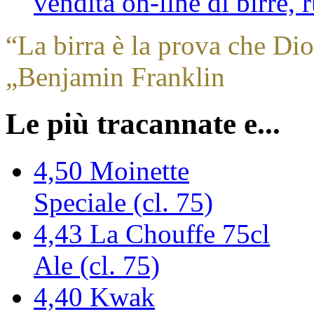
vendita on-line di birre,
“
La birra è la prova che Dio
„
Benjamin Franklin
Le più tracannate e...
4,50
Moinette
Speciale (cl. 75)
4,43
La Chouffe 75cl
Ale (cl. 75)
4,40
Kwak