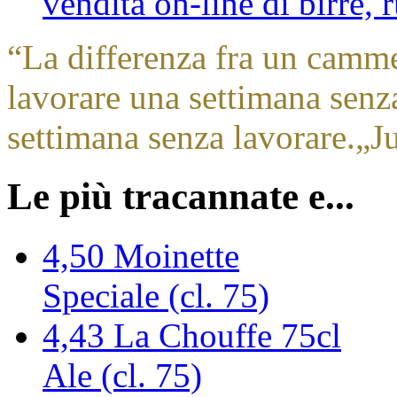
vendita on-line di birre,
“
La differenza fra un camm
lavorare una settimana sen
settimana senza lavorare.
„
J
Le più tracannate e...
4,50
Moinette
Speciale (cl. 75)
4,43
La Chouffe 75cl
Ale (cl. 75)