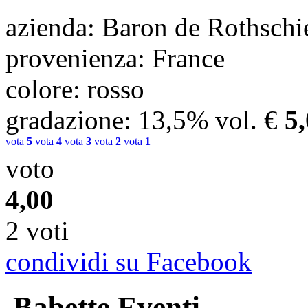
azienda
: Baron de Rothschi
provenienza
: France
colore
: rosso
gradazione
: 13,5% vol.
€
5
vota
5
vota
4
vota
3
vota
2
vota
1
voto
4,00
2 voti
condividi su Facebook
Babette Eventi