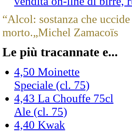
vendita on-line di birre,
“
Alcol: sostanza che uccide 
morto.
„
Michel Zamacoïs
Le più tracannate e...
4,50
Moinette
Speciale (cl. 75)
4,43
La Chouffe 75cl
Ale (cl. 75)
4,40
Kwak