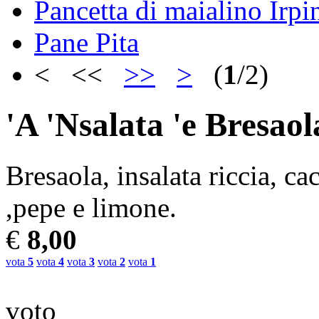
Pancetta di maialino Irpi
Pane Pita
< <<
>>
>
(
1
/2)
'A 'Nsalata 'e Bresaol
Bresaola, insalata riccia, ca
,pepe e limone.
€
8,00
vota
5
vota
4
vota
3
vota
2
vota
1
voto