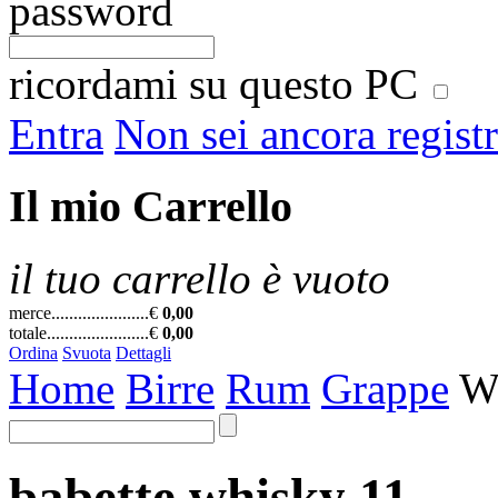
password
ricordami su questo PC
Entra
Non sei ancora regist
Il mio Carrello
il tuo carrello è vuoto
merce......................
€
0,00
totale.......................
€
0,00
Ordina
Svuota
Dettagli
Home
Birre
Rum
Grappe
W
babette
whisky
11