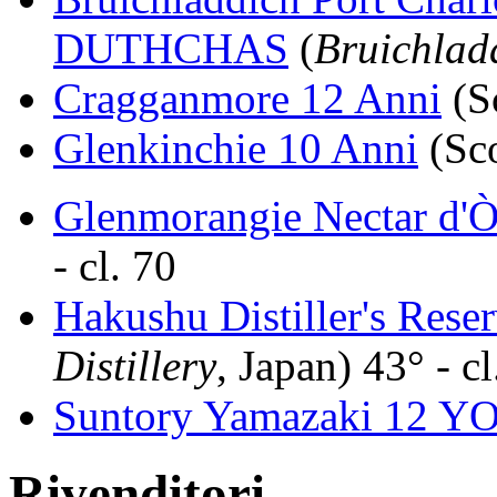
DUTHCHAS
(
Bruichlad
Cragganmore 12 Anni
(Sc
Glenkinchie 10 Anni
(Sco
Glenmorangie Nectar d'Ò
- cl. 70
Hakushu Distiller's Rese
Distillery
, Japan) 43° - cl
Suntory Yamazaki 12 Y
Rivenditori