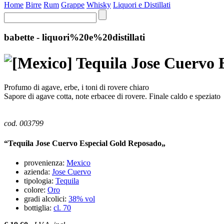
Home
Birre
Rum
Grappe
Whisky
Liquori e Distillati
babette - liquori%20e%20distillati
Tequila Jose Cuervo 
Profumo di agave, erbe, i toni di rovere chiaro
Sapore di agave cotta, note erbacee di rovere. Finale caldo e speziato
cod. 003799
“Tequila Jose Cuervo Especial Gold Reposado„
provenienza:
Mexico
azienda:
Jose Cuervo
tipologia:
Tequila
colore:
Oro
gradi alcolici:
38% vol
bottiglia:
cl. 70