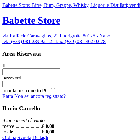
Babette Store: Birre, Rum, Grappe, Whisky, Liquori e Distillati; vendi
Babette Store
via Raffaele Caravaglios, 21 Fuorigrotta 80125 - Napoli
tel.: (+39) 081 239 92 12 - fax: (+39) 081 462 02 78
Area Riservata
ID
password
ricordami su questo PC
Entra
Non sei ancora registrato?
Il mio Carrello
il tuo carrello è vuoto
merce......................
€
0,00
totale.......................
€
0,00
Ordina
Svuota
Dettagli