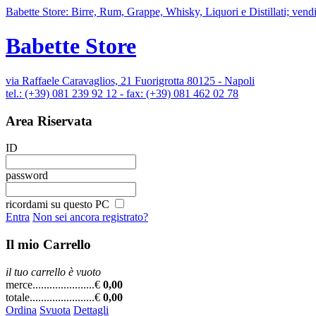
Babette Store: Birre, Rum, Grappe, Whisky, Liquori e Distillati; vendi
Babette Store
via Raffaele Caravaglios, 21 Fuorigrotta 80125 - Napoli
tel.: (+39) 081 239 92 12 - fax: (+39) 081 462 02 78
Area Riservata
ID
password
ricordami su questo PC
Entra
Non sei ancora registrato?
Il mio Carrello
il tuo carrello è vuoto
merce......................
€
0,00
totale.......................
€
0,00
Ordina
Svuota
Dettagli