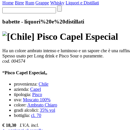
Home
Birre
Rum
Grappe
Whisky
Liquori e Distillati
babette - liquori%20e%20distillati
Pisco Capel Especial
Ha un colore ambrato intenso e luminoso e un sapore che è una raffinat
Spesso usato per Long drink e Pisco Sour o puramente.
cod. 004574
“Pisco Capel Especial„
provenienza:
Chile
azienda:
Capel
tipologia:
Pisco
uva:
Moscato 100%
colore:
Ambrato Chiaro
gradi alcolici:
35% vol
bottiglia:
cl. 70
€ 18,30
I.V.A. incl.