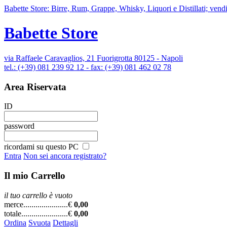
Babette Store: Birre, Rum, Grappe, Whisky, Liquori e Distillati; vendi
Babette Store
via Raffaele Caravaglios, 21 Fuorigrotta 80125 - Napoli
tel.: (+39) 081 239 92 12 - fax: (+39) 081 462 02 78
Area Riservata
ID
password
ricordami su questo PC
Entra
Non sei ancora registrato?
Il mio Carrello
il tuo carrello è vuoto
merce......................
€
0,00
totale.......................
€
0,00
Ordina
Svuota
Dettagli