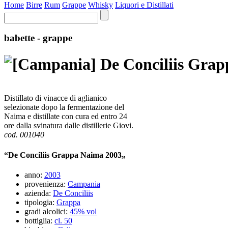
Home
Birre
Rum
Grappe
Whisky
Liquori e Distillati
babette - grappe
De Conciliis Gra
Distillato di vinacce di aglianico
selezionate dopo la fermentazione del
Naima e distillate con cura ed entro 24
ore dalla svinatura dalle distillerie Giovi.
cod. 001040
“De Conciliis Grappa Naima 2003„
anno:
2003
provenienza:
Campania
azienda:
De Conciliis
tipologia:
Grappa
gradi alcolici:
45% vol
bottiglia:
cl. 50