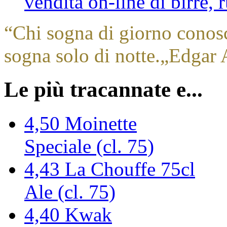
vendita on-line di birre,
“
Chi sogna di giorno conos
sogna solo di notte.
„
Edgar 
Le più tracannate e...
4,50
Moinette
Speciale (cl. 75)
4,43
La Chouffe 75cl
Ale (cl. 75)
4,40
Kwak