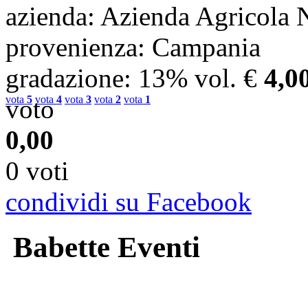
azienda
: Azienda Agricola
provenienza
: Campania
gradazione
: 13% vol.
€
4,0
vota
5
vota
4
vota
3
vota
2
vota
1
voto
0,00
0 voti
condividi su Facebook
Babette Eventi