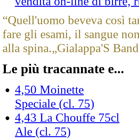
vendita on-line di birre,
“
Quell'uomo beveva così ta
fare gli esami, il sangue no
alla spina.
„
Gialappa'S Band
Le più tracannate e...
4,50
Moinette
Speciale (cl. 75)
4,43
La Chouffe 75cl
Ale (cl. 75)