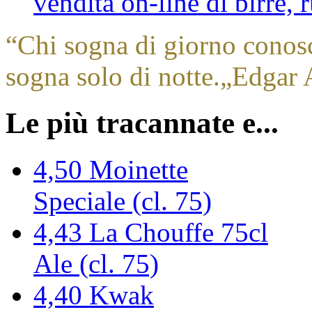
vendita on-line di birre,
“
Chi sogna di giorno conos
sogna solo di notte.
„
Edgar 
Le più tracannate e...
4,50
Moinette
Speciale (cl. 75)
4,43
La Chouffe 75cl
Ale (cl. 75)
4,40
Kwak