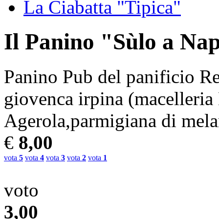
La Ciabatta "Tipica"
Il Panino "Sùlo a Na
Panino Pub del panificio 
giovenca irpina (macelleria
Agerola,parmigiana di melan
€
8,00
vota
5
vota
4
vota
3
vota
2
vota
1
voto
3,00