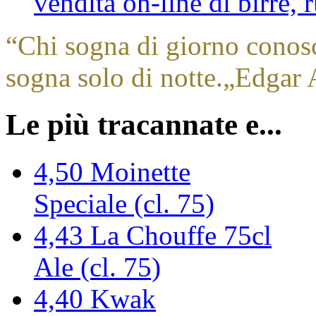
vendita on-line di birre,
“
Chi sogna di giorno conos
sogna solo di notte.
„
Edgar 
Le più tracannate e...
4,50
Moinette
Speciale (cl. 75)
4,43
La Chouffe 75cl
Ale (cl. 75)
4,40
Kwak