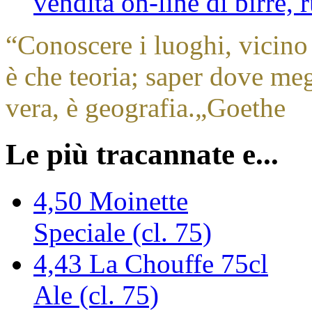
vendita on-line di birre,
“
Conoscere i luoghi, vicino 
è che teoria; saper dove megl
vera, è geografia.
„
Goethe
Le più tracannate e...
4,50
Moinette
Speciale (cl. 75)
4,43
La Chouffe 75cl
Ale (cl. 75)