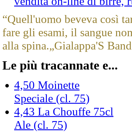
vendita on-line di birre,
“
Quell'uomo beveva così ta
fare gli esami, il sangue no
alla spina.
„
Gialappa'S Band
Le più tracannate e...
4,50
Moinette
Speciale (cl. 75)
4,43
La Chouffe 75cl
Ale (cl. 75)