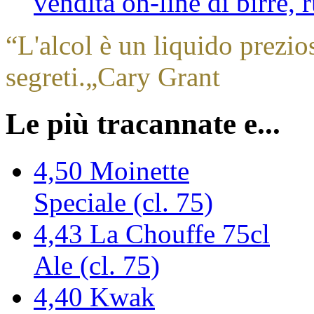
vendita on-line di birre,
“
L'alcol è un liquido prezio
segreti.
„
Cary Grant
Le più tracannate e...
4,50
Moinette
Speciale (cl. 75)
4,43
La Chouffe 75cl
Ale (cl. 75)
4,40
Kwak