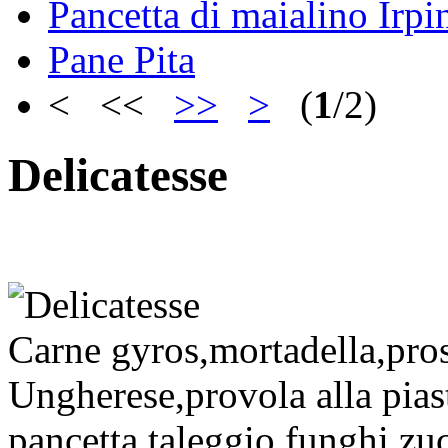
Pancetta di maialino Irpi
Pane Pita
< <<
>>
>
(
1
/2)
Delicatesse
Carne gyros,mortadella,pros
Ungherese,provola alla piast
pancetta,taleggio,funghi,zuc