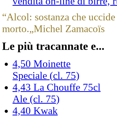
vendita on-line di birre,
“
Alcol: sostanza che uccide 
morto.
„
Michel Zamacoïs
Le più tracannate e...
4,50
Moinette
Speciale (cl. 75)
4,43
La Chouffe 75cl
Ale (cl. 75)
4,40
Kwak