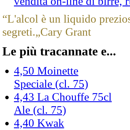
vendita on-line di birre,
“
L'alcol è un liquido prezio
segreti.
„
Cary Grant
Le più tracannate e...
4,50
Moinette
Speciale (cl. 75)
4,43
La Chouffe 75cl
Ale (cl. 75)
4,40
Kwak