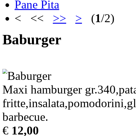
Pane Pita
< <<
>>
>
(
1
/2)
Baburger
Maxi hamburger gr.340,pata
fritte,insalata,pomodorini,gl
barbecue.
€
12,00