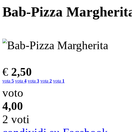
Bab-Pizza Margherit
€
2,50
vota
5
vota
4
vota
3
vota
2
vota
1
voto
4,00
2 voti