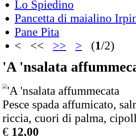
Lo Spiedino
Pancetta di maialino Irpi
Pane Pita
< <<
>>
>
(
1
/2)
'A 'nsalata affummec
Pesce spada affumicato, sal
riccia, cuori di palma, cipol
€
12,00