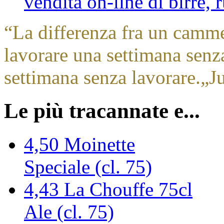
vendita on-line di birre,
“
La differenza fra un camm
lavorare una settimana sen
settimana senza lavorare.
„
J
Le più tracannate e...
4,50
Moinette
Speciale (cl. 75)
4,43
La Chouffe 75cl
Ale (cl. 75)