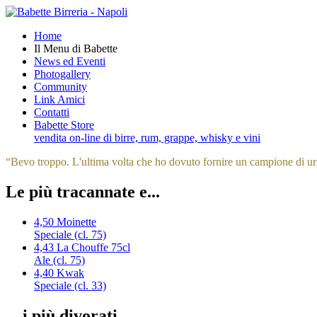
Home
Il Menu di Babette
News ed Eventi
Photogallery
Community
Link Amici
Contatti
Babette Store
vendita on-line di birre, rum, grappe, whisky e vini
“
Bevo troppo. L'ultima volta che ho dovuto fornire un campione di uri
Le più tracannate e...
4,50
Moinette
Speciale (cl. 75)
4,43
La Chouffe 75cl
Ale (cl. 75)
4,40
Kwak
Speciale (cl. 33)
... i più divorati