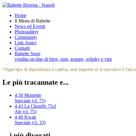
Home
Il Menu di Babette
News ed Eventi
Photogallery
Community
Link Amici
Contatti
Babette Store
vendita on-line di birre, rum, grappe, whisky e vini
“
Ogni tipo di dipendenza è cattiva, non importa se il narcotico è l'alco
Le più tracannate e...
4,50
Moinette
Speciale (cl. 75)
4,43
La Chouffe 75cl
Ale (cl. 75)
4,40
Kwak
Speciale (cl. 33)
... i più divorati