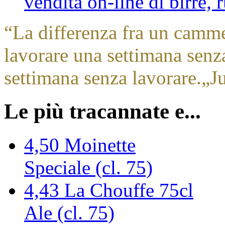
vendita on-line di birre,
“
La differenza fra un camm
lavorare una settimana sen
settimana senza lavorare.
„
J
Le più tracannate e...
4,50
Moinette
Speciale (cl. 75)
4,43
La Chouffe 75cl
Ale (cl. 75)