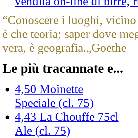
vendita on-line di birre,
“
Conoscere i luoghi, vicino 
è che teoria; saper dove megl
vera, è geografia.
„
Goethe
Le più tracannate e...
4,50
Moinette
Speciale (cl. 75)
4,43
La Chouffe 75cl
Ale (cl. 75)